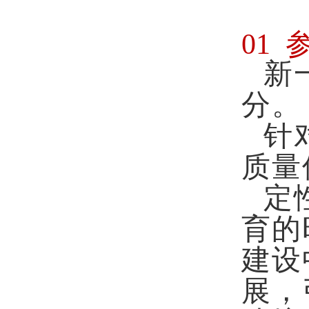
01
新
分。
针
质量
定
育的
建设
展，