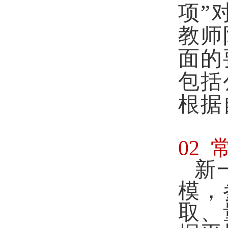
项”
教师
面的
包括
根据
02
新
模，
取、